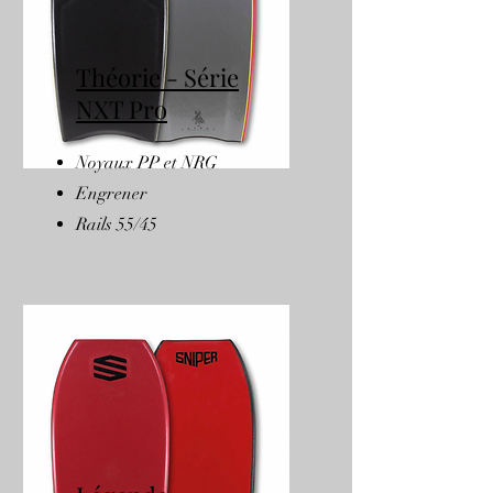
Théorie - Série
NXT Pro
Noyaux PP et NRG
Engrener
Rails 55/45