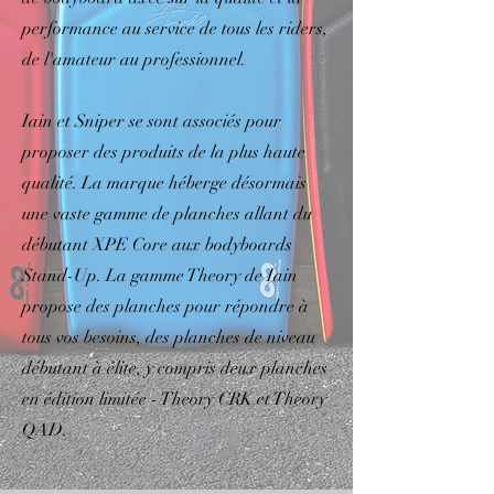
performance au service de tous les riders,
de l'amateur au professionnel.
Iain et Sniper se sont associés pour
proposer des produits de la plus haute
qualité. La marque héberge désormais
une vaste gamme de planches allant du
débutant XPE Core aux bodyboards
Stand-Up. La gamme Theory de Iain
propose des planches pour répondre à
tous vos besoins, des planches de niveau
débutant à élite, y compris deux planches
en édition limitée - Theory CRK et Theory
QAD.