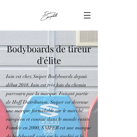
Bodyboards de tireur
d'élite
Iain est chez Sniper Bodyboards depuis
début 2018. Iain est très loin du chemin
parcouru par la marque. Faisant partie
de Hoff Distribution, Sniper est devenue
une marque formidable sur le marché
européen et connue dans le monde entier.
Fondée en 2000, SNIPER est une marque
de bodyboard axée sur la qualité et la