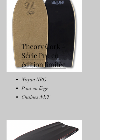
Theory Cork -
Série Pro en
édition limitée
Noyau NRG
Pont en liège
Chaînes NXT