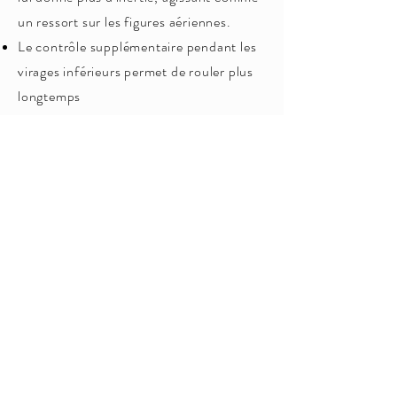
un ressort sur les figures aériennes.
Le contrôle supplémentaire pendant les
virages inférieurs permet de rouler plus
longtemps
et des tubes plus profonds.
Un effet de torsion parfaitement
équilibré permet rapide et
parfait
transitions rail à rail.
Avec ce nouveau système, les
possibilités sont infinies.
Essayez-le et devenez accro !!