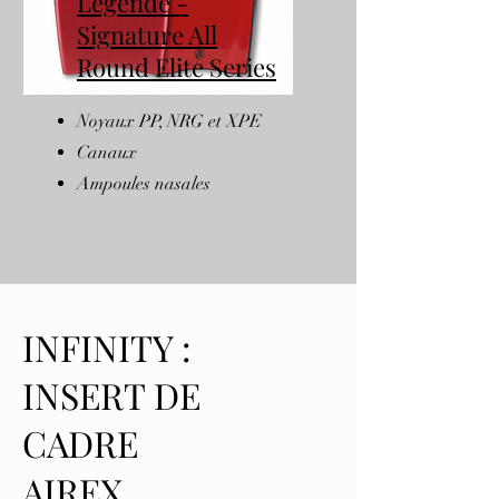
Légende -
Signature All
Round Elite Series
Noyaux PP, NRG et XPE
Canaux
Ampoules nasales
INFINITY :
INSERT DE
CADRE
AIREX