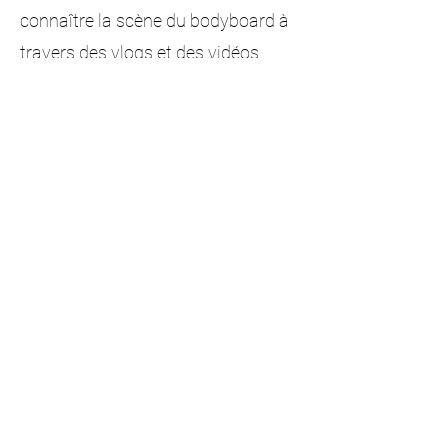
connaître la scène du bodyboard à
travers des vlogs et des vidéos
tutorielles. Cela l'a vu gagner en
masse via sa chaîne YouTube,
créant une communauté de
bodyboarders aidés par ses
tutoriels et profitant de ses vlogs.
Cela a été un grand succès et
quelque chose sur lequel Iain
travaille chaque semaine !
En 2020, en raison de la pandémie
de Covid-19, Iain a décidé de lancer
sa propre ligne de vêtements et de