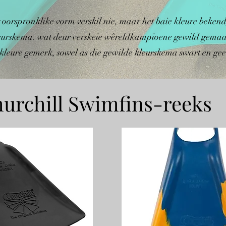
 oorspronklike vorm verskil nie, maar het baie kleure bekendg
leurskema. wat deur verskeie wêreldkampioene gewild gemaak
leure gemerk, sowel as die gewilde kleurskema swart en gee
urchill Swimfins-reeks