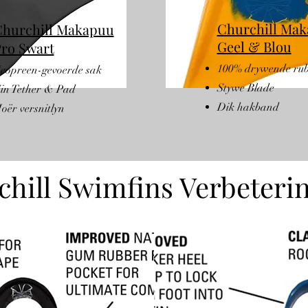
Churchill Ma
hurchill Makapuu
Geel & Blou
ro Swart
100% drywende ru
eopreen-gevoerde sak
Stywe Blade
in Tether & Pad
Dik hakband
oër versnitlyn
hill Swimfins Verbeteri