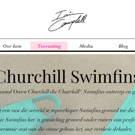
Oor Iain
Toerusting
Media
Blog
Churchill Swimfin
aamd Owen Churchill die Churchill® Swimfins ontwerp en g
 een van die wêreld se topverkoper Swimfins geword toe die 
Die Swimfins het 'n gunsteling geword onder ruiters van profe
restasie wat van die vinne gekom het. oor verskeie dekades.