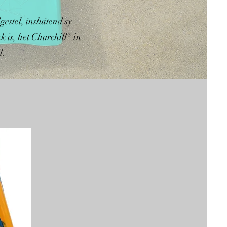
estel, insluitend sy
 is, het Churchill® in
l.