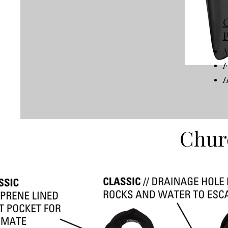
C
P
N
F
H
Churc