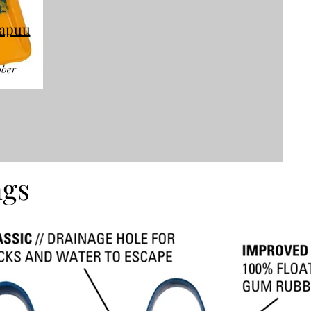
kapuu
bber
ngs