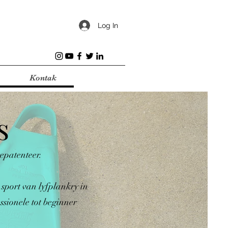
Log In
Kontak
s
epatenteer.
sport van lyfplankry in
ssionele tot beginner