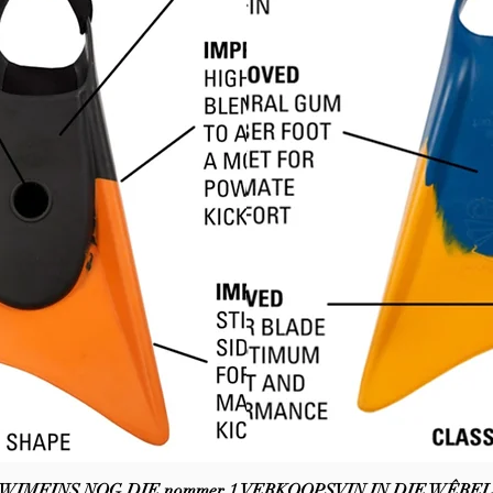
WIMFINS NOG DIE nommer 1 VERKOOPSVIN IN DIE WÊREL