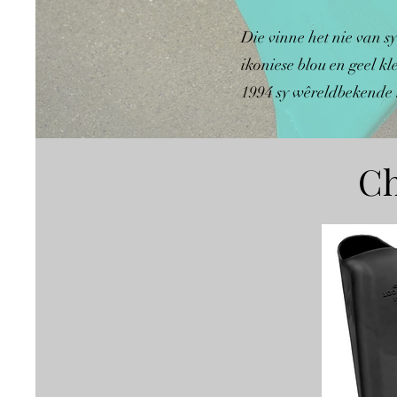
Die vinne het nie van sy
ikoniese blou en geel k
1994 sy wêreldbekende k
Ch