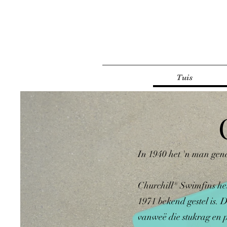
Tuis
In 1940 het 'n man gen
Churchill® Swimfins het
1971 bekend gestel is. 
vanweë die stukrag en p