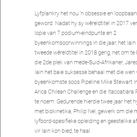
Lyfplankry het nou 'n obsessie en loopbaan 
geword. Nadat hy sy wêreldtitel in 2017 ve
lopie van 7 podium-eindpunte en 2
byeenkomsoorwinnings in die jaar, het Iain s
tweede wêreldtitel in 2018 gerig, net om te 
die 2de plek van mede-Suid-Afrikaner, Jar
Iain het baie suksesse behaal met die wen
byeenkomste soos Pipeline Mike Stewart In
Arica Chilean Challenge en die Itacoatiara 
te noem. Gedurende hierdie twee jaar het 
met biokinetika, Philip Nel, gewerk om die 
lyfbord-spesifieke opleiding en geestelike a
vir Iain kon bied, te haal.