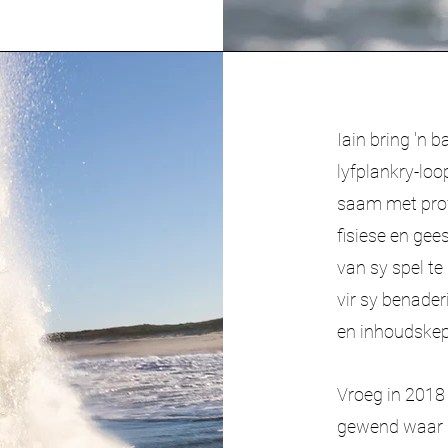
Iain bring 'n 
lyfplankry-loo
saam met prof
fisiese en gee
van sy spel te
vir sy benader
en inhoudskep
Vroeg in 2018
gewend waar h