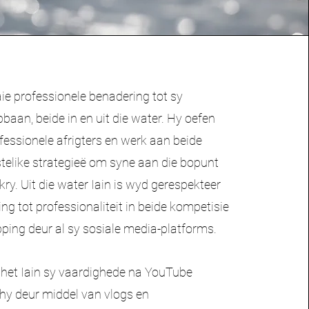
baie professionele benadering tot sy
pbaan, beide in en uit die water. Hy oefen
essionele afrigters en werk aan beide
stelike strategieë om syne aan die bopunt
 kry. Uit die water Iain is wyd gerespekteer
ing tot professionaliteit in beide kompetisie
ping deur al sy sosiale media-platforms.
 het Iain sy vaardighede na YouTube
y deur middel van vlogs en