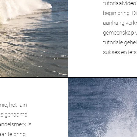
tutoriaalvideo
begin bring. D
aanhang verkr
gemeenskap va
tutoriale gehel
sukses en iets
ie, het Iain
eeks genaamd
handelsmerk is
ar te bring