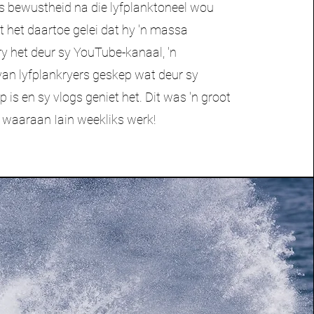
's bewustheid na die lyfplanktoneel wou
it het daartoe gelei dat hy 'n massa
y het deur sy YouTube-kanaal, 'n
n lyfplankryers geskep wat deur sy
p is en sy vlogs geniet het. Dit was 'n groot
 waaraan Iain weekliks werk!