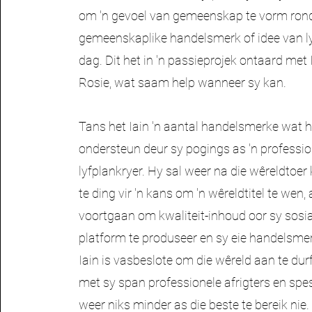
om 'n gevoel van gemeenskap te vorm ron
gemeenskaplike handelsmerk of idee van ly
dag. Dit het in 'n passieprojek ontaard met 
Rosie, wat saam help wanneer sy kan.
Tans het Iain 'n aantal handelsmerke wat
ondersteun deur sy pogings as 'n professio
lyfplankryer. Hy sal weer na die wêreldtoe
te ding vir 'n kans om 'n wêreldtitel te wen, 
voortgaan om kwaliteit-inhoud oor sy sosi
platform te produseer en sy eie handelsmer
Iain is vasbeslote om die wêreld aan te du
met sy span professionele afrigters en spe
weer niks minder as die beste te bereik nie.