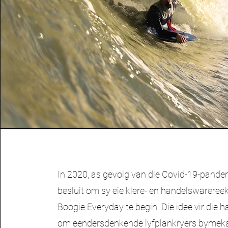
In 2020, as gevolg van die Covid-19-pandem
besluit om sy eie klere- en handelswarer
Boogie Everyday te begin. Die idee vir die 
om eendersdenkende lyfplankryers bymeka