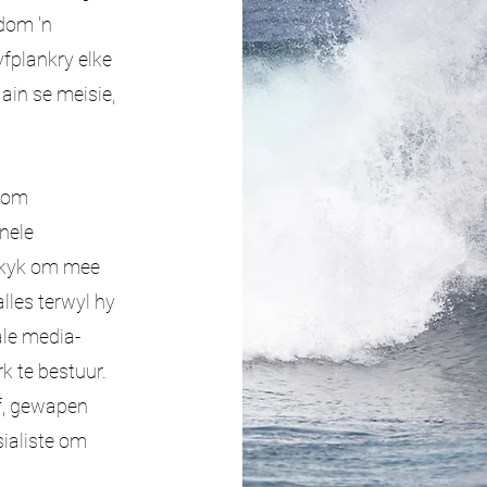
dom 'n
fplankry elke
Iain se meisie,
 hom
nele
r kyk om mee
alles terwyl hy
ale media-
k te bestuur.
rf, gewapen
sialiste om