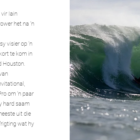
vir Iain
rower het na 'n
y visier op 'n
kort te kom in
ed Houston.
 van
vitational,
Pro om 'n paar
hy hard saam
meeste uit die
frigting wat hy