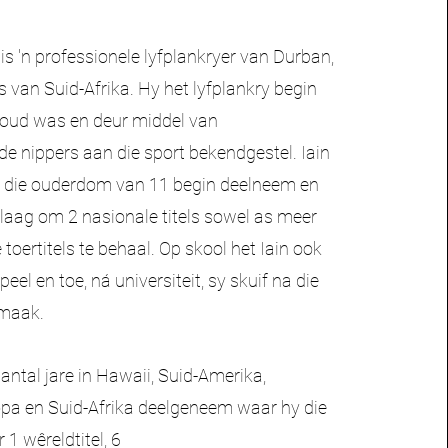
is 'n professionele lyfplankryer van Durban,
 van Suid-Afrika. Hy het lyfplankry begin
r oud was en deur middel van
e nippers aan die sport bekendgestel. Iain
p die ouderdom van 11 begin deelneem en
laag om 2 nasionale titels sowel as meer
 toertitels te behaal. Op skool het Iain ook
el en toe, ná universiteit, sy skuif na die
emaak.
 aantal jare in Hawaii, Suid-Amerika,
ropa en Suid-Afrika deelgeneem waar hy die
 1 wêreldtitel, 6