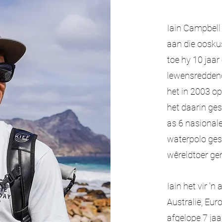
Iain Campbell 
aan die ooskus
toe hy 10 jaa
lewensreddend
het in 2003 o
het daarin ges
as 6 nasionale
waterpolo gespe
wêreldtoer g
Iain het vir 'n
Australië, Eu
afgelope 7 jaar