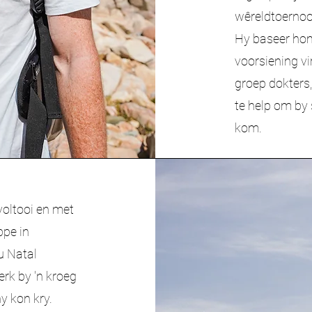
wêreldtoernoo
Hy baseer hom
voorsiening vi
groep dokters,
te help om by 
kom.
voltooi en met
ppe in
u Natal
erk by 'n kroeg
y kon kry.