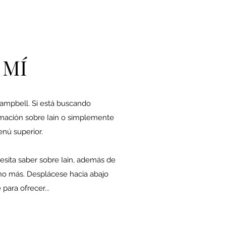
 MÍ
Campbell. Si está buscando
rmación sobre Iain o simplemente
enú superior.
esita saber sobre Iain, además de
ho más. Desplácese hacia abajo
 para ofrecer...