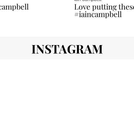
bodyboarding #iaincampbell
Love putting the
#iaincampbell
INSTAGRAM